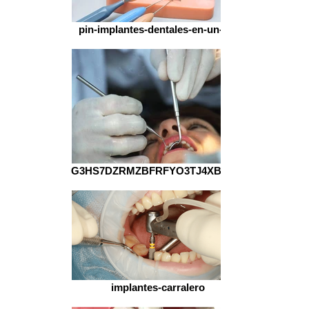
pin-implantes-dentales-en-un-dia
G3HS7DZRMZBFRFYO3TJ4XBYB5I
implantes-carralero