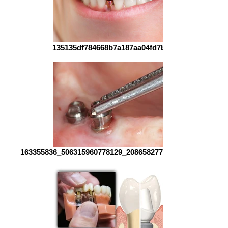
135135df784668b7a187aa04fd7bf84a
163355836_506315960778129_2086582776929390573_n