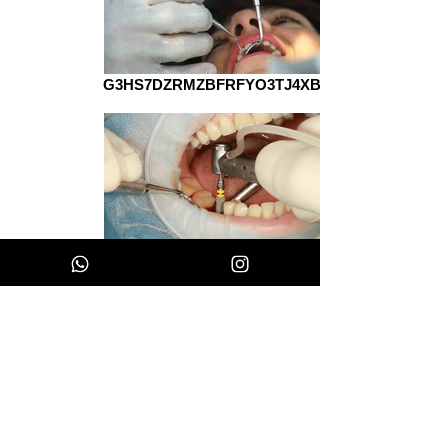
G3HS7DZRMZBFRFYO3TJ4XBYB5I
implantes-carralero