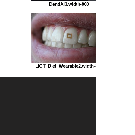
DentiAI3.width-800
LIOT_Diet_Wearable2.width-800