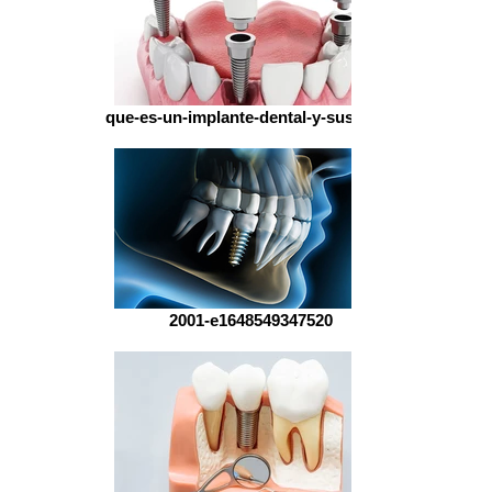
que-es-un-implante-dental-y-sus-tipos
2001-e1648549347520