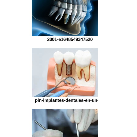
2001-e1648549347520
pin-implantes-dentales-en-un-dia